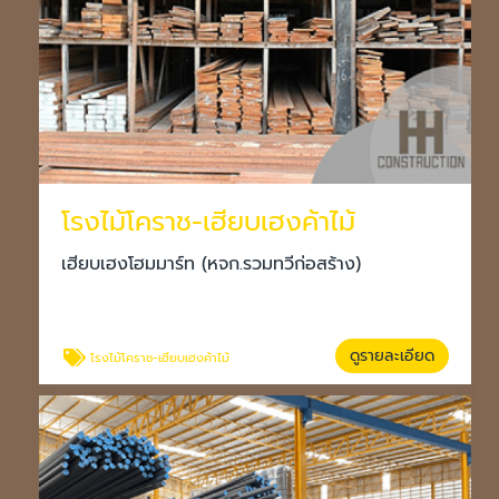
โรงไม้โคราช-เฮียบเฮงค้าไม้
เฮียบเฮงโฮมมาร์ท (หจก.รวมทวีก่อสร้าง)
ดูรายละเอียด
โรงไม้โคราช-เฮียบเฮงค้าไม้