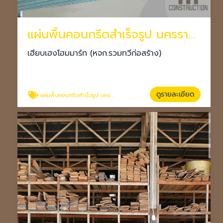
แผ่นพื้นคอนกรีตสำเร็จรูป นครราชสีมา
เฮียบเฮงโฮมมาร์ท (หจก.รวมทวีก่อสร้าง)
ดูรายละเอียด
แผ่นพื้นคอนกรีตสำเร็จรูป นครราชสีมา