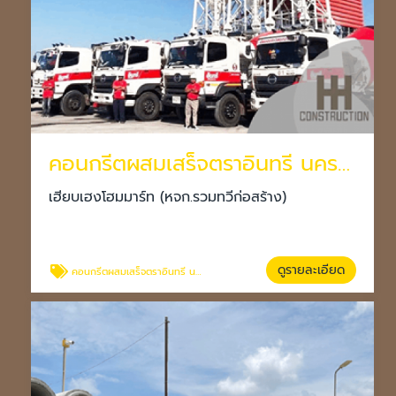
คอนกรีตผสมเสร็จตราอินทรี นครราชสีมา
เฮียบเฮงโฮมมาร์ท (หจก.รวมทวีก่อสร้าง)
ดูรายละเอียด
คอนกรีตผสมเสร็จตราอินทรี นครราชสีมา