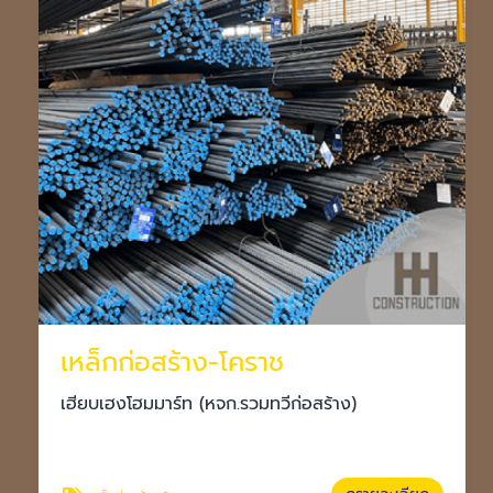
เหล็กก่อสร้าง-โคราช
เฮียบเฮงโฮมมาร์ท (หจก.รวมทวีก่อสร้าง)