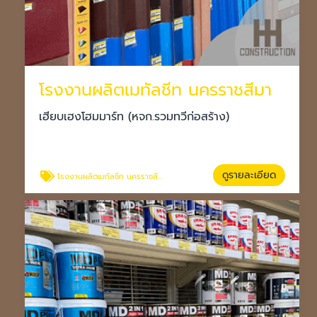
โรงงานผลิตเมทัลชีท นครราชสีมา
เฮียบเฮงโฮมมาร์ท (หจก.รวมทวีก่อสร้าง)
ดูรายละเอียด
โรงงานผลิตเมทัลชีท นครราชสีมา