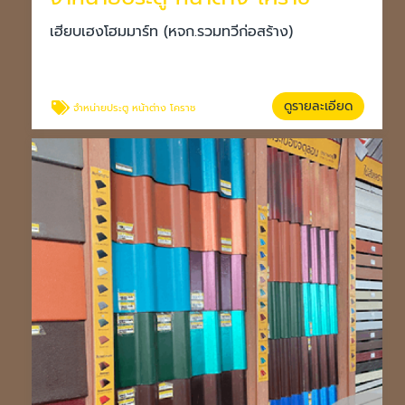
เฮียบเฮงโฮมมาร์ท (หจก.รวมทวีก่อสร้าง)
ดูรายละเอียด
จำหน่ายประตู หน้าต่าง โคราช