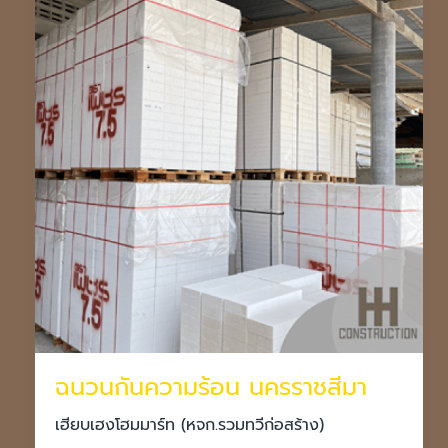
ฉนวนกันความร้อน นครราชสีมา
เฮียบเฮงโฮมมาร์ท (หจก.รวมทวีก่อสร้าง)