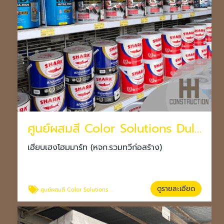
ศูนย์ผสมสี Color Solutions Dulux โคราช
เฮียบเฮงโฮมมาร์ท (หจก.รวมทวีก่อสร้าง)
ดูรายละเอียด
ศูนย์ผสมสี Color Solutions Dulux โคราช