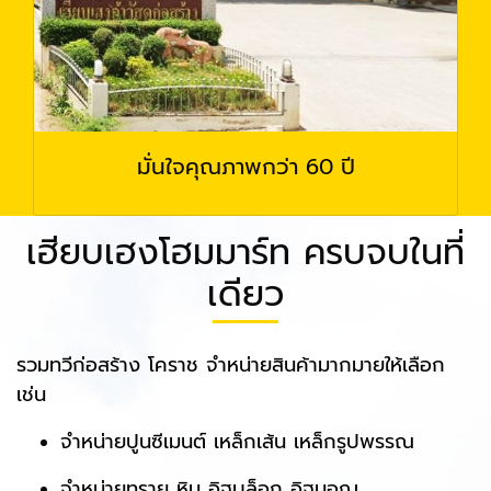
มั่นใจคุณภาพกว่า 60 ปี
เฮียบเฮงโฮมมาร์ท ครบจบในที่
เดียว
รวมทวีก่อสร้าง โคราช จำหน่ายสินค้ามากมายให้เลือก
เช่น
จำหน่ายปูนซีเมนต์ เหล็กเส้น เหล็กรูปพรรณ
จำหน่ายทราย หิน อิฐบล็อก อิฐมอญ