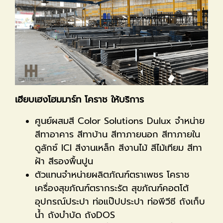
เฮียบเฮงโฮมมาร์ท โคราช ให้บริการ
ศูนย์ผสมสี Color Solutions Dulux จำหน่าย
สีทาอาคาร สีทาบ้าน สีทาภายนอก สีทาภายใน
ดูลักซ์ ICI สีงานเหล็ก สีงานไม้ สีไม้เทียม สีทา
ฝ้า สีรองพื้นปูน
ตัวแทนจำหน่ายผลิตภัณฑ์ตราเพชร โคราช
เครื่องสุขภัณฑ์ตรากระรัต สุขภัณฑ์คอตโต้
อุปกรณ์ประปา ท่อแป๊ปประปา ท่อพีวีซี ถังเก็บ
น้ำ ถังบำบัด ถังDOS