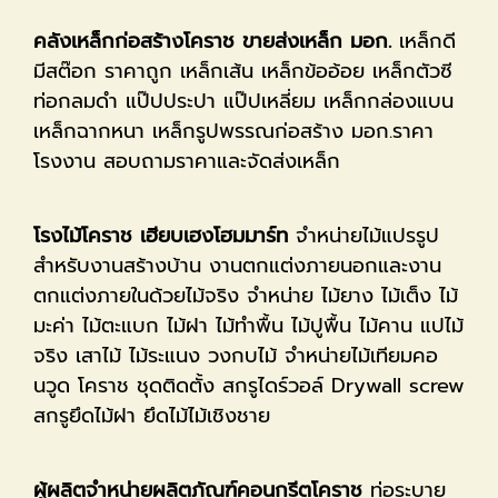
คลังเหล็กก่อสร้างโคราช ขายส่งเหล็ก มอก.
เหล็กดี
มีสต๊อก ราคาถูก เหล็กเส้น เหล็กข้ออ้อย เหล็กตัวซี
ท่อกลมดำ แป๊ปประปา แป๊ปเหลี่ยม เหล็กกล่องแบน
เหล็กฉากหนา เหล็กรูปพรรณก่อสร้าง มอก.ราคา
โรงงาน สอบถามราคาและจัดส่งเหล็ก
โรงไม้โคราช เฮียบเฮงโฮมมาร์ท
จำหน่ายไม้แปรรูป
สำหรับงานสร้างบ้าน งานตกแต่งภายนอกและงาน
ตกแต่งภายในด้วยไม้จริง จำหน่าย ไม้ยาง ไม้เต็ง ไม้
มะค่า ไม้ตะแบก ไม้ฝา ไม้ทำพื้น ไม้ปูพื้น ไม้คาน แปไม้
จริง เสาไม้ ไม้ระแนง วงกบไม้ จำหน่ายไม้เทียมคอ
นวูด โคราช ชุดติดตั้ง สกรูไดร์วอล์ Drywall screw
สกรูยึดไม้ฝา ยึดไม้ไม้เชิงชาย
ผู้ผลิตจำหน่ายผลิตภัณฑ์คอนกรีตโคราช
ท่อระบาย