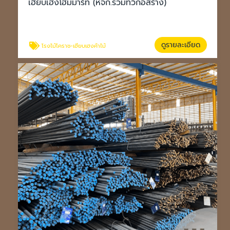
เฮียบเฮงโฮมมาร์ท (หจก.รวมทวีก่อสร้าง)
ดูรายละเอียด
โรงไม้โคราช-เฮียบเฮงค้าไม้