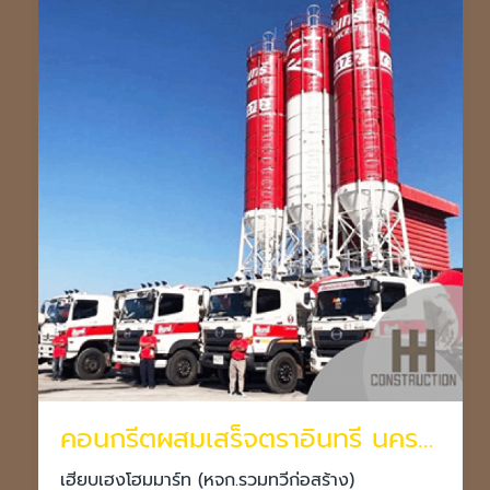
คอนกรีตผสมเสร็จตราอินทรี นครราชสีมา
เฮียบเฮงโฮมมาร์ท (หจก.รวมทวีก่อสร้าง)