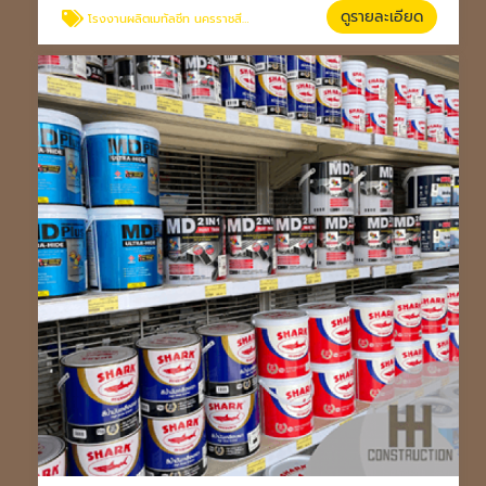
ดูรายละเอียด
โรงงานผลิตเมทัลชีท นครราชสีมา