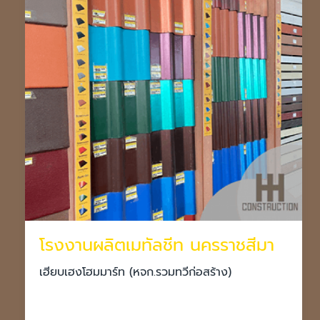
โรงงานผลิตเมทัลชีท นครราชสีมา
เฮียบเฮงโฮมมาร์ท (หจก.รวมทวีก่อสร้าง)