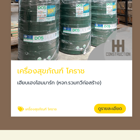
เครื่องสุขภัณฑ์ โคราช
เฮียบเฮงโฮมมาร์ท (หจก.รวมทวีก่อสร้าง)
ดูรายละเอียด
เครื่องสุขภัณฑ์ โคราช