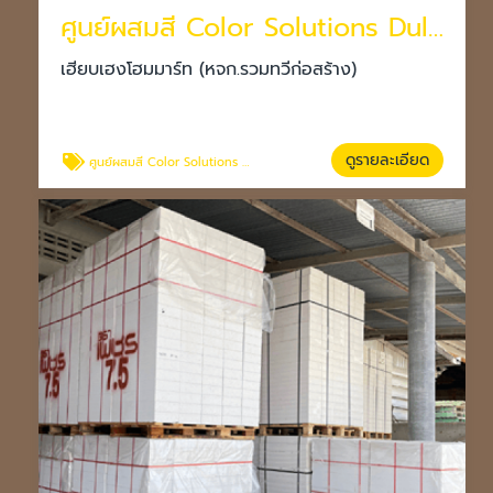
ศูนย์ผสมสี Color Solutions Dulux โคราช
เฮียบเฮงโฮมมาร์ท (หจก.รวมทวีก่อสร้าง)
ดูรายละเอียด
ศูนย์ผสมสี Color Solutions Dulux โคราช