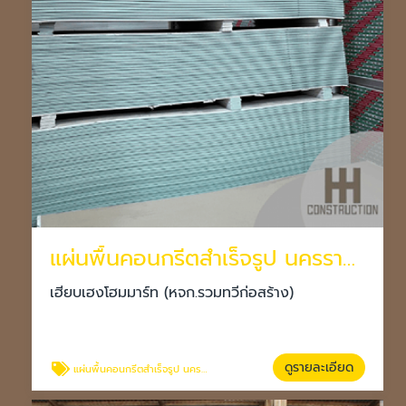
แผ่นพื้นคอนกรีตสำเร็จรูป นครราชสีมา
เฮียบเฮงโฮมมาร์ท (หจก.รวมทวีก่อสร้าง)
ดูรายละเอียด
แผ่นพื้นคอนกรีตสำเร็จรูป นครราชสีมา