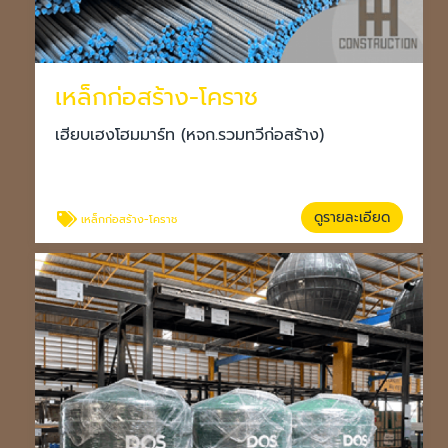
เหล็กก่อสร้าง-โคราช
เฮียบเฮงโฮมมาร์ท (หจก.รวมทวีก่อสร้าง)
ดูรายละเอียด
เหล็กก่อสร้าง-โคราช