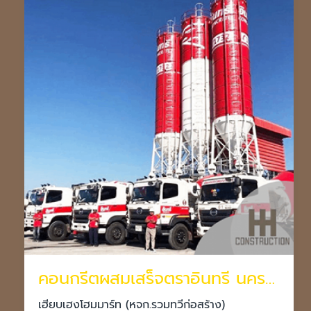
คอนกรีตผสมเสร็จตราอินทรี นครราชสีมา
เฮียบเฮงโฮมมาร์ท (หจก.รวมทวีก่อสร้าง)