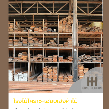
โรงไม้โคราช-เฮียบเฮงค้าไม้