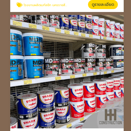
ดูรายละเอียด
โรงงานผลิตเมทัลชีท นครราชสีมา