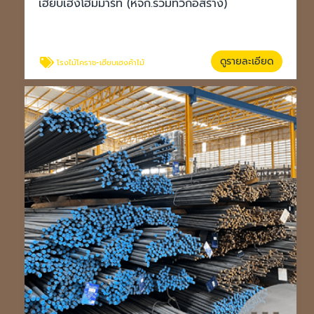
เฮียบเฮงโฮมมาร์ท (หจก.รวมทวีก่อสร้าง)
ดูรายละเอียด
โรงไม้โคราช-เฮียบเฮงค้าไม้