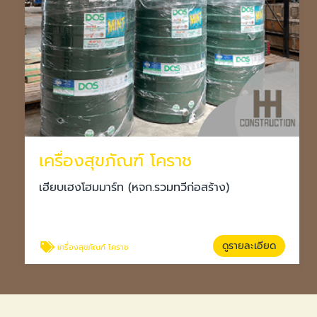
เครื่องสุขภัณฑ์ โคราช
เฮียบเฮงโฮมมาร์ท (หจก.รวมทวีก่อสร้าง)
ดูรายละเอียด
เครื่องสุขภัณฑ์ โคราช