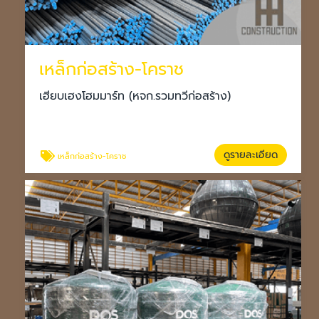
เหล็กก่อสร้าง-โคราช
เฮียบเฮงโฮมมาร์ท (หจก.รวมทวีก่อสร้าง)
ดูรายละเอียด
เหล็กก่อสร้าง-โคราช