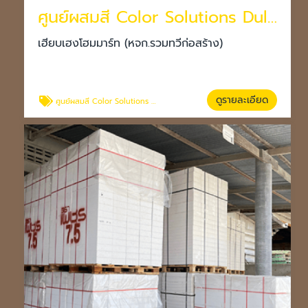
ศูนย์ผสมสี Color Solutions Dulux โคราช
เฮียบเฮงโฮมมาร์ท (หจก.รวมทวีก่อสร้าง)
ดูรายละเอียด
ศูนย์ผสมสี Color Solutions Dulux โคราช