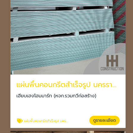
แผ่นพื้นคอนกรีตสำเร็จรูป นครราชสีมา
เฮียบเฮงโฮมมาร์ท (หจก.รวมทวีก่อสร้าง)
ดูรายละเอียด
แผ่นพื้นคอนกรีตสำเร็จรูป นครราชสีมา