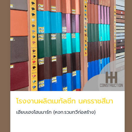
โรงงานผลิตเมทัลชีท นครราชสีมา
เฮียบเฮงโฮมมาร์ท (หจก.รวมทวีก่อสร้าง)