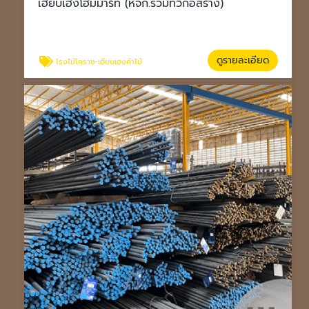
เฮียบเฮงโฮมมาร์ท (หจก.รวมทวีก่อสร้าง)
ดูรายละเอียด
โรงไม้โคราช-เฮียบเฮงค้าไม้