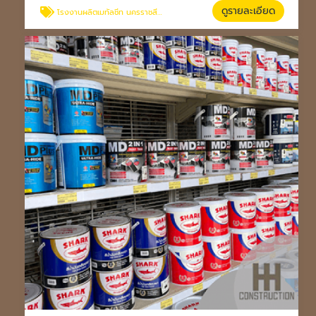
ดูรายละเอียด
โรงงานผลิตเมทัลชีท นครราชสีมา