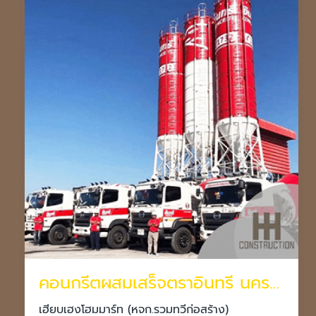
คอนกรีตผสมเสร็จตราอินทรี นครราชสีมา
เฮียบเฮงโฮมมาร์ท (หจก.รวมทวีก่อสร้าง)