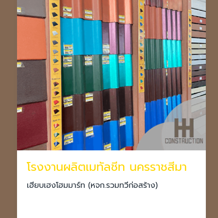
โรงงานผลิตเมทัลชีท นครราชสีมา
เฮียบเฮงโฮมมาร์ท (หจก.รวมทวีก่อสร้าง)