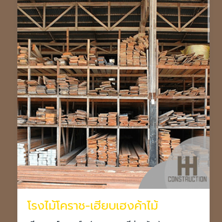
โรงไม้โคราช-เฮียบเฮงค้าไม้