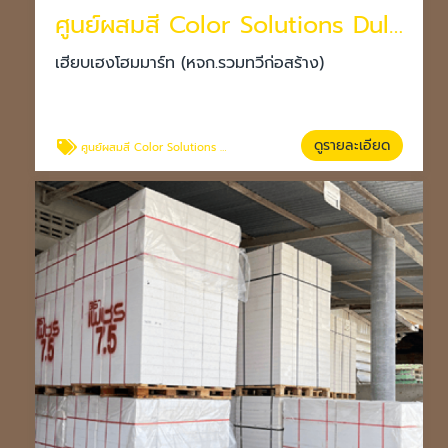
ศูนย์ผสมสี Color Solutions Dulux โคราช
เฮียบเฮงโฮมมาร์ท (หจก.รวมทวีก่อสร้าง)
ดูรายละเอียด
ศูนย์ผสมสี Color Solutions Dulux โคราช