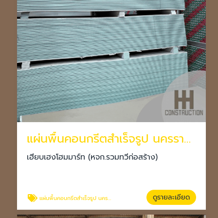
แผ่นพื้นคอนกรีตสำเร็จรูป นครราชสีมา
เฮียบเฮงโฮมมาร์ท (หจก.รวมทวีก่อสร้าง)
ดูรายละเอียด
แผ่นพื้นคอนกรีตสำเร็จรูป นครราชสีมา