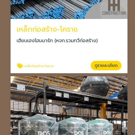
เหล็กก่อสร้าง-โคราช
เฮียบเฮงโฮมมาร์ท (หจก.รวมทวีก่อสร้าง)
ดูรายละเอียด
เหล็กก่อสร้าง-โคราช