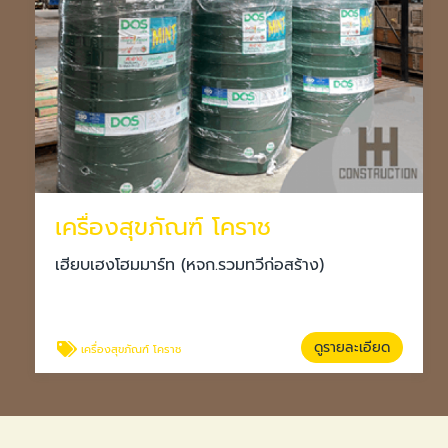
เครื่องสุขภัณฑ์ โคราช
เฮียบเฮงโฮมมาร์ท (หจก.รวมทวีก่อสร้าง)
ดูรายละเอียด
เครื่องสุขภัณฑ์ โคราช