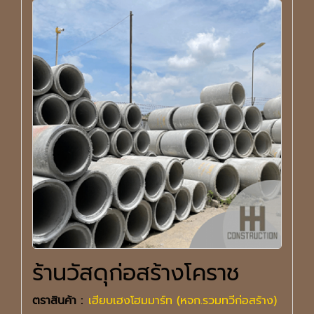
ร้านวัสดุก่อสร้างโคราช
ตราสินค้า :
เฮียบเฮงโฮมมาร์ท (หจก.รวมทวีก่อสร้าง)