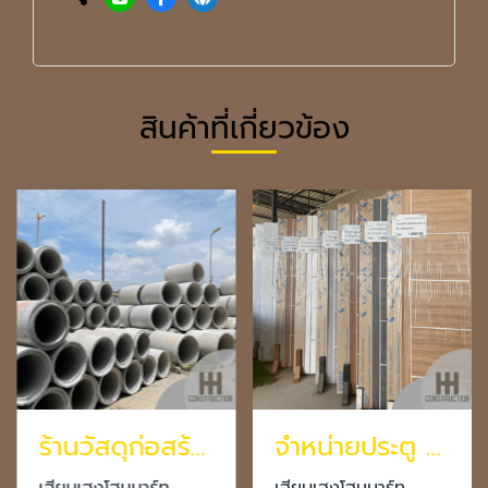
สินค้าที่เกี่ยวข้อง
ร้านวัสดุก่อสร้างโคราช
จำหน่ายประตู หน้าต่าง โคราช
เฮียบเฮงโฮมมาร์ท
เฮียบเฮงโฮมมาร์ท