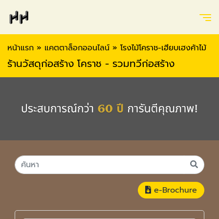
หน้าแรก
»
แคตตาล็อกออนไลน์
»
โรงไม้โคราช-เฮียบเฮงค้าไม้
ร้านวัสดุก่อสร้าง โคราช - รวมทวีก่อสร้าง
e-Brochure