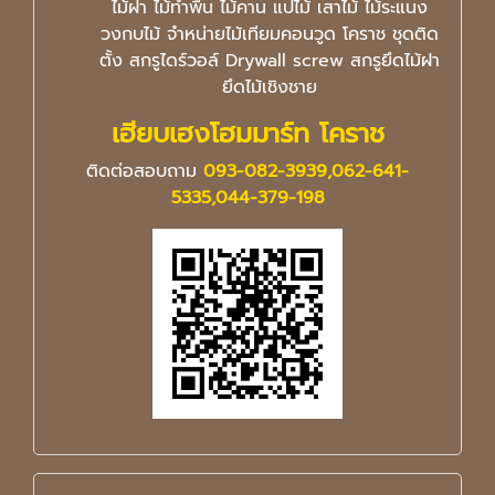
ไม้ฝา ไม้ทำพื้น ไม้คาน แปไม้ เสาไม้ ไม้ระแนง
วงกบไม้ จำหน่ายไม้เทียมคอนวูด โคราช ชุดติด
ตั้ง สกรูไดร์วอล์ Drywall screw สกรูยึดไม้ฝา
ยึดไม้เชิงชาย
เฮียบเฮงโฮมมาร์ท โคราช
ติดต่อสอบถาม
093-082-3939,062-641-
5335,044-379-198