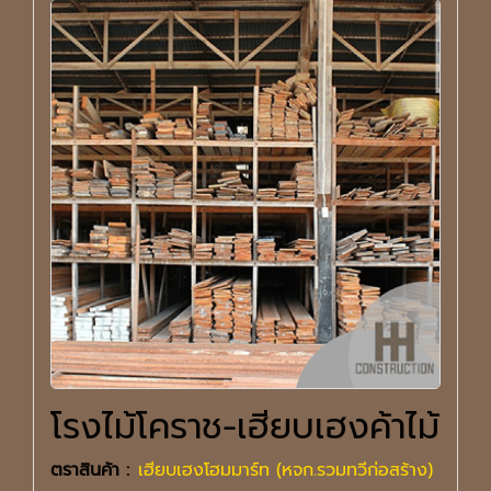
โรงไม้โคราช-เฮียบเฮงค้าไม้
ตราสินค้า :
เฮียบเฮงโฮมมาร์ท (หจก.รวมทวีก่อสร้าง)