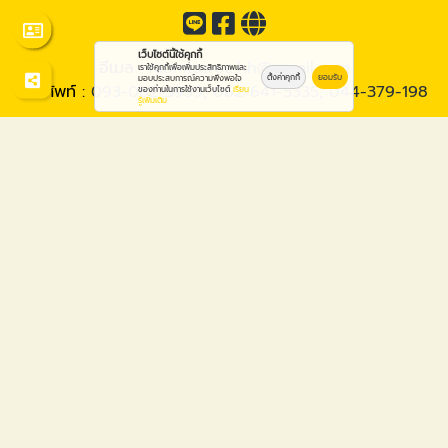
เว็บไซต์นี้ใช้คุกกี้
อีเมล :
raumtawee.hh@gmail.com
เราใช้คุกกี้เพื่อเพิ่มประสิทธิภาพและ
ตั้งค่าคุกกี้
ยอมรับ
มอบประสบการณ์ความพึงพอใจ
โทรศัพท์ :
093-082-3939
,
062-641-5335
,
044-379-198
ของท่านในการใช้งานเว็บไซต์
เรียน
รู้เพิ่มเติม
© 2569
ร้านวัสดุก่อสร้าง โคราช - รวมทวีก่อสร้าง
Work is Secure
Protect Data With Encrypt
Powered By
Thailand YellowPages