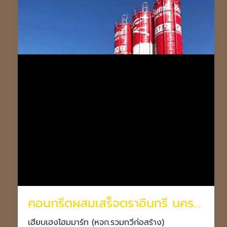
คอนกรีตผสมเสร็จตราอินทรี นครราชสีมา
เฮียบเฮงโฮมมาร์ท (หจก.รวมทวีก่อสร้าง)