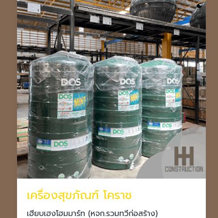
เครื่องสุขภัณฑ์ โคราช
เฮียบเฮงโฮมมาร์ท (หจก.รวมทวีก่อสร้าง)